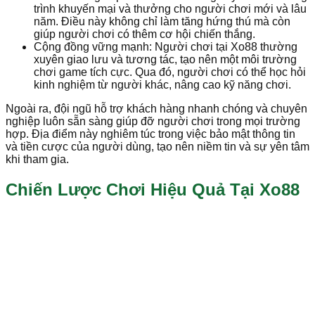
trình khuyến mại và thưởng cho người chơi mới và lâu
năm. Điều này không chỉ làm tăng hứng thú mà còn
giúp người chơi có thêm cơ hội chiến thắng.
Cộng đồng vững mạnh: Người chơi tại Xo88 thường
xuyên giao lưu và tương tác, tạo nên một môi trường
chơi game tích cực. Qua đó, người chơi có thể học hỏi
kinh nghiệm từ người khác, nâng cao kỹ năng chơi.
Ngoài ra, đội ngũ hỗ trợ khách hàng nhanh chóng và chuyên
nghiệp luôn sẵn sàng giúp đỡ người chơi trong mọi trường
hợp. Địa điểm này nghiêm túc trong việc bảo mật thông tin
và tiền cược của người dùng, tạo nên niềm tin và sự yên tâm
khi tham gia.
Chiến Lược Chơi Hiệu Quả Tại Xo88