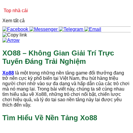
Top nhà cái
Xem tất cả
XO88 – Không Gian Giải Trí Trực
Tuyến Đáng Trải Nghiệm
Xo88
là một trong những nền tảng game đổi thưởng đang
trở nên cực kỳ phổ biến tại Việt Nam, thu hút hàng triệu
người chơi nhờ vào sự đa dạng và hấp dẫn của các trò chơi
mà nó mang lại. Trong bài viết này, chúng ta sẽ cùng nhau
tìm hiểu sâu về Xo88, những trò chơi nổi bật, chiến lược
chơi hiệu quả, và lý do tại sao nền tảng này lại được yêu
thích đến vậy.
Tìm Hiểu Về Nền Tảng Xo88