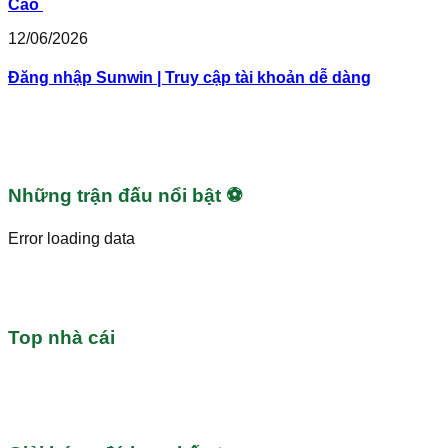
Cao
12/06/2026
Đăng nhập Sunwin | Truy cập tài khoản dễ dàng
Những trận đấu nổi bật ⚽️
Error loading data
Top nhà cái