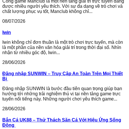
Cổng game Manclub là một nền tảng giải trí trực tuyến đang
được nhiều người yêu thích. Với sự đa dạng về trò chơi và
chất lượng phục vụ tốt, Manclub không chỉ...
08/07/2026
Iwin
Iwin không chỉ đơn thuần là một trò chơi trực tuyến, mà còn
là một phần của nền văn hóa giải trí trong thời đại số. Nhìn
nhận từ nhiều góc độ, Iwin...
28/06/2026
Đăng nhập SUNWIN – Truy Cập An Toàn Trên Mọi Thiết
Bị
Đăng nhập SUNWIN là bước đầu tiên quan trọng giúp bạn
hướng tới những trải nghiệm thú vị tại nền tảng game trực
tuyến nổi tiếng này. Những người chơi yêu thích game...
28/06/2026
Bắn Cá UK88 – Thử Thách Săn Cá Với Hiệu Ứng Sống
Động