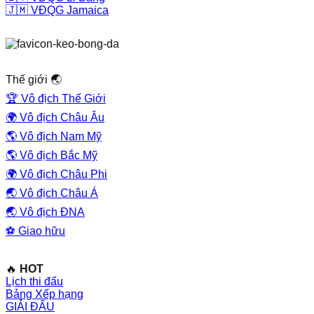
🇯🇲 VĐQG Jamaica
Thế giới 🌏
🏆 Vô địch Thế Giới
🌍️ Vô địch Châu Âu
🌎️️ Vô địch Nam Mỹ
🌎️ Vô địch Bắc Mỹ
🌍️️ Vô địch Châu Phi
🌏️️ Vô địch Châu Á
🌏️️ Vô địch ĐNA
⚽️️️ Giao hữu
🔥
HOT
Lịch thi đấu
Bảng Xếp hạng
GIẢI ĐẤU