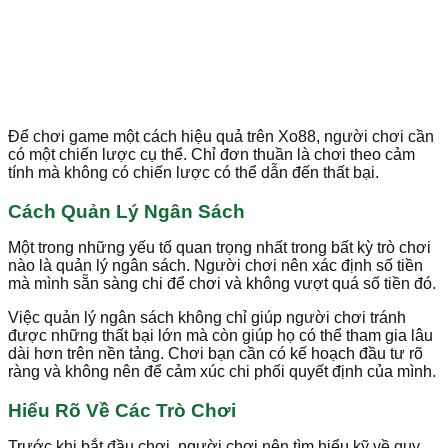
Để chơi game một cách hiệu quả trên Xo88, người chơi cần
có một chiến lược cụ thể. Chỉ đơn thuần là chơi theo cảm
tính mà không có chiến lược có thể dẫn đến thất bại.
Cách Quản Lý Ngân Sách
Một trong những yếu tố quan trọng nhất trong bất kỳ trò chơi
nào là quản lý ngân sách. Người chơi nên xác định số tiền
mà mình sẵn sàng chi để chơi và không vượt quá số tiền đó.
Việc quản lý ngân sách không chỉ giúp người chơi tránh
được những thất bại lớn mà còn giúp họ có thể tham gia lâu
dài hơn trên nền tảng. Chơi bạn cần có kế hoạch đầu tư rõ
ràng và không nên để cảm xúc chi phối quyết định của mình.
Hiểu Rõ Về Các Trò Chơi
Trước khi bắt đầu chơi, người chơi nên tìm hiểu kỹ về quy