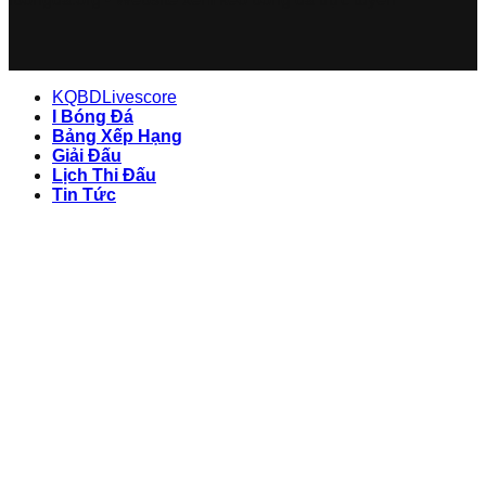
KQBD
Livescore
I Bóng Đá
Bảng Xếp Hạng
Giải Đấu
Lịch Thi Đấu
Tin Tức