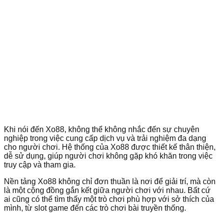
Khi nói đến Xo88, không thể không nhắc đến sự chuyên
nghiệp trong việc cung cấp dịch vụ và trải nghiệm đa dạng
cho người chơi. Hệ thống của Xo88 được thiết kế thân thiện,
dễ sử dụng, giúp người chơi không gặp khó khăn trong việc
truy cập và tham gia.
Nền tảng Xo88 không chỉ đơn thuần là nơi để giải trí, mà còn
là một cộng đồng gắn kết giữa người chơi với nhau. Bất cứ
ai cũng có thể tìm thấy một trò chơi phù hợp với sở thích của
mình, từ slot game đến các trò chơi bài truyền thống.