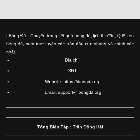
I Bóng Đá - Chuyên trang kết quả bóng đá, lịch thi đấu, tỷ lệ kèo
bóng đá, xem trực tuyến các trận đấu cực nhanh và chính xác
nhất.
Địa chỉ:
SĐT:
Website: https://ibongda.org
Email: support@ibongda.org
Tổng Biên Tập : Trần Đông Hải