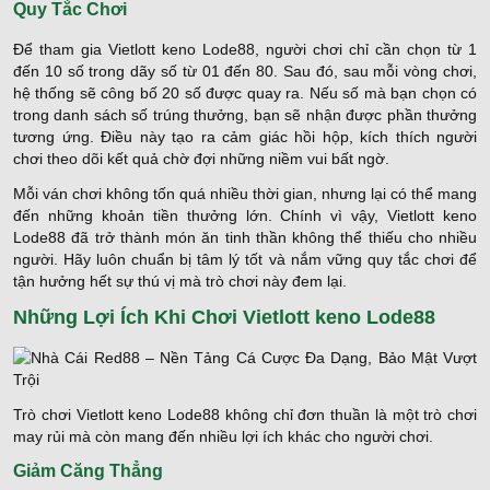
Quy Tắc Chơi
Để tham gia Vietlott keno Lode88, người chơi chỉ cần chọn từ 1
đến 10 số trong dãy số từ 01 đến 80. Sau đó, sau mỗi vòng chơi,
hệ thống sẽ công bố 20 số được quay ra. Nếu số mà bạn chọn có
trong danh sách số trúng thưởng, bạn sẽ nhận được phần thưởng
tương ứng. Điều này tạo ra cảm giác hồi hộp, kích thích người
chơi theo dõi kết quả chờ đợi những niềm vui bất ngờ.
Mỗi ván chơi không tốn quá nhiều thời gian, nhưng lại có thể mang
đến những khoản tiền thưởng lớn. Chính vì vậy, Vietlott keno
Lode88 đã trở thành món ăn tinh thần không thể thiếu cho nhiều
người. Hãy luôn chuẩn bị tâm lý tốt và nắm vững quy tắc chơi để
tận hưởng hết sự thú vị mà trò chơi này đem lại.
Những Lợi Ích Khi Chơi Vietlott keno Lode88
Trò chơi Vietlott keno Lode88 không chỉ đơn thuần là một trò chơi
may rủi mà còn mang đến nhiều lợi ích khác cho người chơi.
Giảm Căng Thẳng