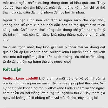
một cách ngẫu nhiên thường không đem lại hiệu quả cao. Thay
vào đó, bạn nên tìm hiểu và phân tích thống kê, thậm chí có thể
tham gia các diễn đàn, hội nhóm để học hỏi lẫn nhau.
Ngoài ra, bạn cũng nên xác định rõ ngân sách cho việc chơi,
không nên để cảm xúc chi phối dẫn đến những quyết định thiếu
sáng suốt. Chiến lược chơi đúng đắn không chỉ giúp bạn quản lý
tốt tài chính mà còn làm tăng khả năng thắng cuộc cho mỗi ván
chơi.
Và quan trọng nhất, hãy luôn giữ tâm lý thoải mái và không đặt
quá nhiều áp lực vào trò chơi. Vietlott keno Lode88 nên được xem
như một trải nghiệm giải trí bên cạnh những tiêu chí chiến thắng,
từ đó tăng thêm sự hứng thú cho người chơi.
Kết Luận
Vietlott keno Lode88
không chỉ là một trò chơi xổ số mà còn là
nơi kết nối mọi người và mang đến những giây phút thư giãn. Với
sự phát triển không ngừng, Vietlott keno Lode88 đem lại cho người
chơi nhiều cơ hội thắng lớn cùng trải nghiệm thú vị. Hãy tham gia
ngay để không bỏ lỡ những niềm vui mà trò chơi này mang lại!