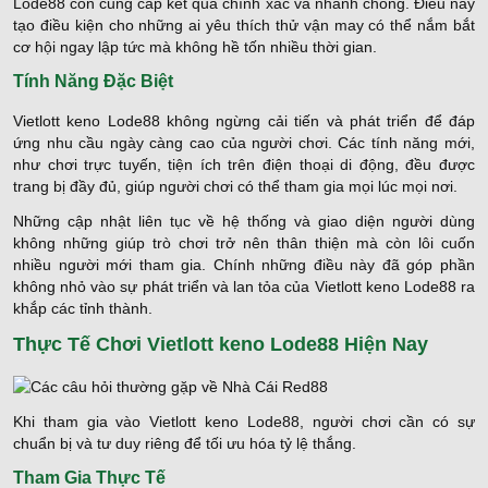
Lode88 còn cung cấp kết quả chính xác và nhanh chóng. Điều này
tạo điều kiện cho những ai yêu thích thử vận may có thể nắm bắt
cơ hội ngay lập tức mà không hề tốn nhiều thời gian.
Tính Năng Đặc Biệt
Vietlott keno Lode88 không ngừng cải tiến và phát triển để đáp
ứng nhu cầu ngày càng cao của người chơi. Các tính năng mới,
như chơi trực tuyến, tiện ích trên điện thoại di động, đều được
trang bị đầy đủ, giúp người chơi có thể tham gia mọi lúc mọi nơi.
Những cập nhật liên tục về hệ thống và giao diện người dùng
không những giúp trò chơi trở nên thân thiện mà còn lôi cuốn
nhiều người mới tham gia. Chính những điều này đã góp phần
không nhỏ vào sự phát triển và lan tỏa của Vietlott keno Lode88 ra
khắp các tỉnh thành.
Thực Tế Chơi Vietlott keno Lode88 Hiện Nay
Khi tham gia vào Vietlott keno Lode88, người chơi cần có sự
chuẩn bị và tư duy riêng để tối ưu hóa tỷ lệ thắng.
Tham Gia Thực Tế