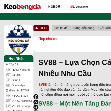
Bỏ
KQBD
Livescore
qua
nội
dung
🔥
HOT
Lịch thi đấu
Bảng Xếp hạng
GIẢI ĐẤ
Top nhà cái
Hot Nhất
SV88 – Lựa Chọn C
⚽ Cúp C1
🇬🇧 Ngoại Hạng Anh
Nhiều Nhu Cầu
🇵🇹 La Liga
🇮🇹 Serie A
SV88
là một nền tảng trực tuyến hàng đầu tro
🇩🇪 Bundesliga
trải nghiệm độc đáo và hấp dẫn. Mục tiêu củ
🌎 Giao hữu ĐTQG
một cộng đồng nơi mọi người có thể giao lưu
🇧🇷 VĐQG Brazil
🇦🇷 VĐQG Argentina
SV88 – Một Nền Tảng Đán
🇱🇾 VĐQG Li Băng