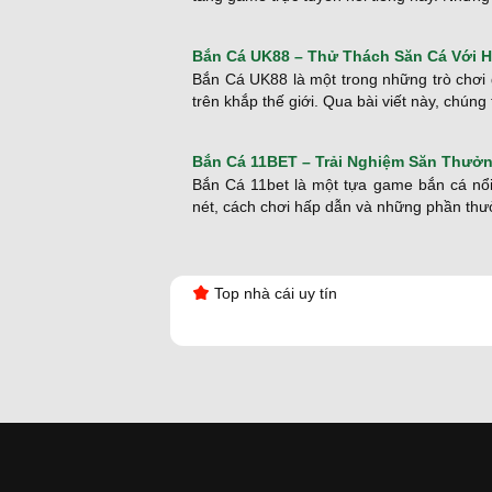
Bắn Cá UK88 – Thử Thách Săn Cá Với 
Bắn Cá UK88 là một trong những trò chơi gi
trên khắp thế giới. Qua bài viết này, chúng t
Bắn Cá 11BET – Trải Nghiệm Săn Thưở
Bắn Cá 11bet là một tựa game bắn cá nổi
nét, cách chơi hấp dẫn và những phần thưởn
Top nhà cái uy tín