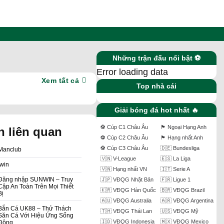
Những trận đấu nổi bật ⚽️
Error loading data
Xem tất cả
Top nhà cái
Giải bóng đá hot nhất 🔥
⚽️ Cúp C1 Châu Âu
🏴󠁧󠁢󠁥󠁮󠁧󠁿 Ngoại Hạng Anh
n liên quan
⚽️ Cúp C2 Châu Âu
🏴󠁧󠁢󠁥󠁮󠁧󠁿 Hạng nhất Anh
⚽️ Cúp C3 Châu Âu
🇩🇪 Bundesliga
Manclub
🇻🇳 V-League
🇪🇸 La Liga
Iwin
🇻🇳 Hạng nhất VN
🇮🇹 Serie A
Đăng nhập SUNWIN – Truy
🇯🇵 VĐQG Nhật Bản
🇫🇷 Ligue 1
Cập An Toàn Trên Mọi Thiết
🇰🇷 VĐQG Hàn Quốc
🇧🇷 VĐQG Brazil
Bị
🇦🇺 VĐQG Australia
🇦🇷 VĐQG Argentina
Bắn Cá UK88 – Thử Thách
🇹🇭 VĐQG Thái Lan
🇺🇸 VĐQG Mỹ
Săn Cá Với Hiệu Ứng Sống
🇮🇩 VĐQG Indonesia
🇲🇽 VĐQG Mexico
Động