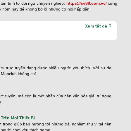
 tận tình từ đội ngũ chuyên nghiệp,
https://sv88.com.vc/
xứng
y hôm nay để không bỏ lỡ những cơ hội hấp dẫn!
Xem tất cả
rí trực tuyến đang được nhiều người yêu thích. Với sự đa
, Manclub không chỉ...
rực tuyến, mà còn là một phần của nền văn hóa giải trí trong
...
Trên Mọi Thiết Bị
rọng giúp bạn hướng tới những trải nghiệm thú vị tại nền
 người chơi yêu thích game...