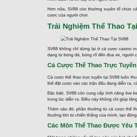
Hơn nữa, SV88 còn thường xuyên tổ chức các 
cược của người chơi.
Trải Nghiệm Thể Thao Tạ
SV88 không chỉ dừng lại ở cá cược casino m
dạng từ bóng đá, bóng rổ đến đua xe, người ch
Cá Cược Thể Thao Trực Tuyến
Cá cược thể thao trực tuyến tại SV88 luôn th
thể đặt cược vào các trận đấu đang diễn ra, 
Đặc biệt, SV88 còn cung cấp tính năng live b
trong lúc diễn ra. Điều này không chỉ giúp tă
Thêm vào đó, phần thưởng từ cá cược thể th
thưởng lớn từ chiến thắng của mình, tạo động 
Các Môn Thể Thao Được Yêu 