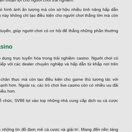
 có hình ảnh ấn tượng mà còn sở hữu nhiều tính năng hấp dẫn
u này không chỉ tạo điều kiện cho người chơi thắng lớn mà còn
 tuyến, giúp người chơi có cơ hội để thắng những phần thưởng
asino
 dụng trực tuyến hóa trong trải nghiệm casino. Người chơi có
tiếp với các dealer chuyên nghiệp và hấp dẫn từ khắp nơi trên
 chân thực mà còn tạo điều kiện cho game thủ tương tác với
h hơn. Ngoài ra, các trò chơi live casino còn có nhiều ưu đãi
hiều hơn.
ổ chức, SV88 lọt vào top những nhà cung cấp dịch vụ cá cược
o những tín đồ đam mê cá cược và giải trí. Mang đến nền tảng