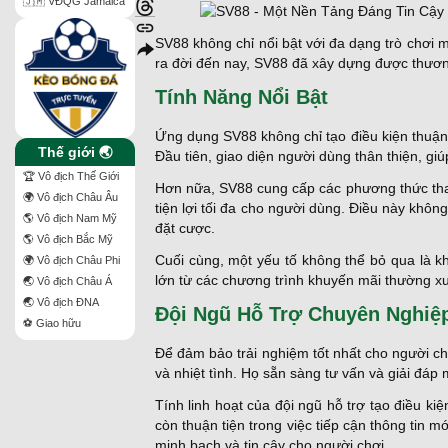
🇯🇲 VĐQG Jamaica
SV88 không chỉ nổi bật với đa dạng trò chơi 
ra đời đến nay, SV88 đã xây dựng được thương
Tính Năng Nổi Bật
Ứng dụng SV88 không chỉ tạo điều kiện thuận 
Thế giới 🌏
Đầu tiên, giao diện người dùng thân thiện, giú
🏆 Vô địch Thế Giới
Hơn nữa, SV88 cung cấp các phương thức than
🌍️ Vô địch Châu Âu
tiện lợi tối đa cho người dùng. Điều này không
🌎️️ Vô địch Nam Mỹ
đặt cược.
🌎️ Vô địch Bắc Mỹ
Cuối cùng, một yếu tố không thể bỏ qua là k
🌍️️ Vô địch Châu Phi
lớn từ các chương trình khuyến mãi thường x
🌏️️ Vô địch Châu Á
🌏️️ Vô địch ĐNA
Đội Ngũ Hỗ Trợ Chuyên Nghiệ
⚽️️️ Giao hữu
Để đảm bảo trải nghiệm tốt nhất cho người c
và nhiệt tình. Họ sẵn sàng tư vấn và giải đáp
Tính linh hoạt của đội ngũ hỗ trợ tạo điều k
còn thuận tiện trong việc tiếp cận thông tin m
minh bạch và tin cậy cho người chơi.