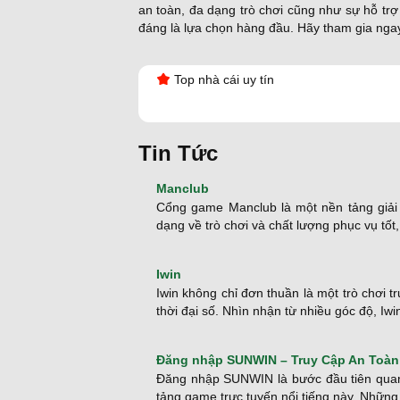
an toàn, đa dạng trò chơi cũng như sự hỗ trợ
đáng là lựa chọn hàng đầu. Hãy tham gia nga
Top nhà cái uy tín
Tin Tức
Manclub
Cổng game Manclub là một nền tảng giải t
dạng về trò chơi và chất lượng phục vụ tốt
Iwin
Iwin không chỉ đơn thuần là một trò chơi t
thời đại số. Nhìn nhận từ nhiều góc độ, Iwin
Đăng nhập SUNWIN – Truy Cập An Toàn 
Đăng nhập SUNWIN là bước đầu tiên quan t
tảng game trực tuyến nổi tiếng này. Những