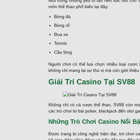
Một trong những yếu tố tạo nên sức hút cho 
môn thể thao phổ biến tại đây:
Bóng đá
Bóng rổ
Đua xe
Tennis
Cầu lông
Người chơi có thể lựa chọn nhiều loại cược
không chỉ mang lại sự thú vị mà còn giới thiệ
Giải Trí Casino Tại SV88
Không chỉ có cá cược thể thao, SV88 còn man
các trò chơi từ bài poker, blackjack đến slot
Những Trò Chơi Casino Nổi Bậ
Được trang bị công nghệ hiện đại, trò chơi c
kế giao diện sống động và hấp dẫn tạo điều ki