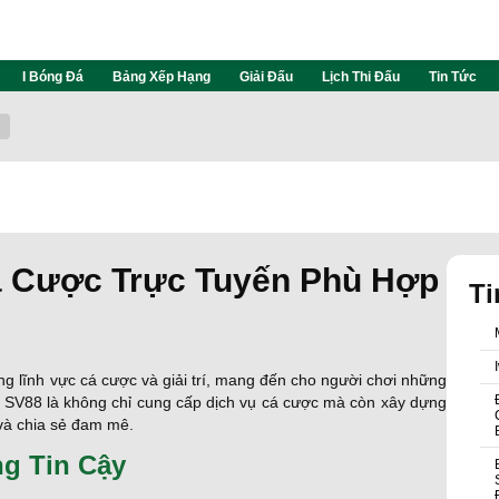
I Bóng Đá
Bảng Xếp Hạng
Giải Đấu
Lịch Thi Đấu
Tin Tức
U
á Cược Trực Tuyến Phù Hợp
Ti
ng lĩnh vực cá cược và giải trí, mang đến cho người chơi những
a SV88 là không chỉ cung cấp dịch vụ cá cược mà còn xây dựng
 và chia sẻ đam mê.
g Tin Cậy