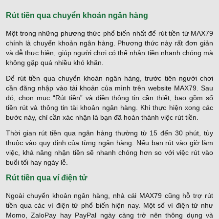
Rút tiền qua chuyển khoản ngân hàng
Một trong những phương thức phổ biến nhất để rút tiền từ MAX79
chính là chuyển khoản ngân hàng. Phương thức này rất đơn giản
và dễ thực hiện, giúp người chơi có thể nhận tiền nhanh chóng mà
không gặp quá nhiều khó khăn.
Để rút tiền qua chuyển khoản ngân hàng, trước tiên người chơi
cần đăng nhập vào tài khoản của mình trên website MAX79. Sau
đó, chọn mục “Rút tiền” và điền thông tin cần thiết, bao gồm số
tiền rút và thông tin tài khoản ngân hàng. Khi thực hiện xong các
bước này, chỉ cần xác nhận là bạn đã hoàn thành việc rút tiền.
Thời gian rút tiền qua ngân hàng thường từ 15 đến 30 phút, tùy
thuộc vào quy định của từng ngân hàng. Nếu bạn rút vào giờ làm
việc, khả năng nhận tiền sẽ nhanh chóng hơn so với việc rút vào
buổi tối hay ngày lễ.
Rút tiền qua ví điện tử
Ngoài chuyển khoản ngân hàng, nhà cái MAX79 cũng hỗ trợ rút
tiền qua các ví điện tử phổ biến hiện nay. Một số ví điện tử như
Momo, ZaloPay hay PayPal ngày càng trở nên thông dụng và