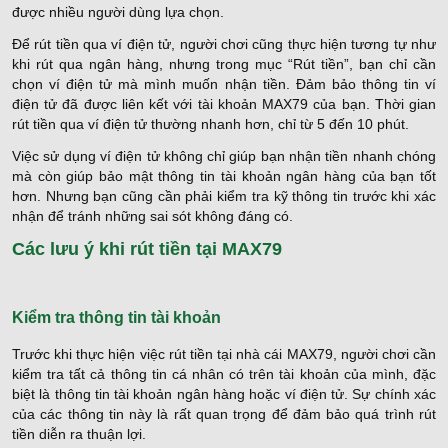
được nhiều người dùng lựa chọn.
Để rút tiền qua ví điện tử, người chơi cũng thực hiện tương tự như
khi rút qua ngân hàng, nhưng trong mục “Rút tiền”, bạn chỉ cần
chọn ví điện tử mà mình muốn nhận tiền. Đảm bảo thông tin ví
điện tử đã được liên kết với tài khoản MAX79 của bạn. Thời gian
rút tiền qua ví điện tử thường nhanh hơn, chỉ từ 5 đến 10 phút.
Việc sử dụng ví điện tử không chỉ giúp bạn nhận tiền nhanh chóng
mà còn giúp bảo mật thông tin tài khoản ngân hàng của bạn tốt
hơn. Nhưng bạn cũng cần phải kiểm tra kỹ thông tin trước khi xác
nhận để tránh những sai sót không đáng có.
Các lưu ý khi rút tiền tại MAX79
Kiểm tra thông tin tài khoản
Trước khi thực hiện việc rút tiền tại nhà cái MAX79, người chơi cần
kiểm tra tất cả thông tin cá nhân có trên tài khoản của mình, đặc
biệt là thông tin tài khoản ngân hàng hoặc ví điện tử. Sự chính xác
của các thông tin này là rất quan trọng để đảm bảo quá trình rút
tiền diễn ra thuận lợi.