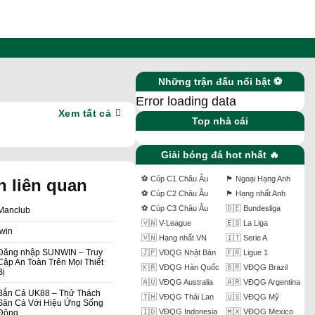
Những trận đấu nổi bật ⚽️
Error loading data
Xem tất cả
Top nhà cái
Giải bóng đá hot nhất 🔥
⚽️ Cúp C1 Châu Âu
🏴󠁧󠁢󠁥󠁮󠁧󠁿 Ngoại Hạng Anh
n liên quan
⚽️ Cúp C2 Châu Âu
🏴󠁧󠁢󠁥󠁮󠁧󠁿 Hạng nhất Anh
⚽️ Cúp C3 Châu Âu
🇩🇪 Bundesliga
Manclub
🇻🇳 V-League
🇪🇸 La Liga
Iwin
🇻🇳 Hạng nhất VN
🇮🇹 Serie A
Đăng nhập SUNWIN – Truy
🇯🇵 VĐQG Nhật Bản
🇫🇷 Ligue 1
Cập An Toàn Trên Mọi Thiết
🇰🇷 VĐQG Hàn Quốc
🇧🇷 VĐQG Brazil
Bị
🇦🇺 VĐQG Australia
🇦🇷 VĐQG Argentina
Bắn Cá UK88 – Thử Thách
🇹🇭 VĐQG Thái Lan
🇺🇸 VĐQG Mỹ
Săn Cá Với Hiệu Ứng Sống
🇮🇩 VĐQG Indonesia
🇲🇽 VĐQG Mexico
Động