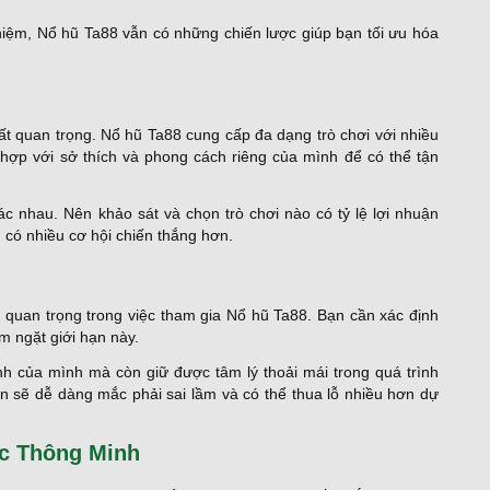
iệm, Nổ hũ Ta88 vẫn có những chiến lược giúp bạn tối ưu hóa
 rất quan trọng. Nổ hũ Ta88 cung cấp đa dạng trò chơi với nhiều
hợp với sở thích và phong cách riêng của mình để có thể tận
c nhau. Nên khảo sát và chọn trò chơi nào có tỷ lệ lợi nhuận
n có nhiều cơ hội chiến thắng hơn.
 quan trọng trong việc tham gia Nổ hũ Ta88. Bạn cần xác định
êm ngặt giới hạn này.
nh của mình mà còn giữ được tâm lý thoải mái trong quá trình
n sẽ dễ dàng mắc phải sai lầm và có thể thua lỗ nhiều hơn dự
c Thông Minh