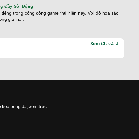
ng Đầy Sôi Động
 tiếng trong cộng đồng game thủ hiện nay. Với đồ họa sắc
g giá trị,...
Xem tất cả
lệ kèo bóng đá, xem trực