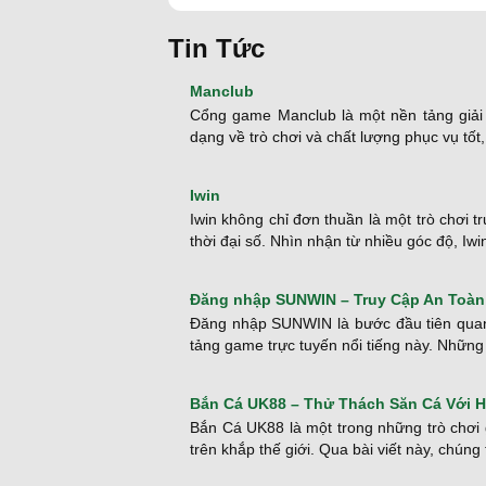
Tin Tức
Manclub
Cổng game Manclub là một nền tảng giải t
dạng về trò chơi và chất lượng phục vụ tốt
Iwin
Iwin không chỉ đơn thuần là một trò chơi t
thời đại số. Nhìn nhận từ nhiều góc độ, Iwin
Đăng nhập SUNWIN – Truy Cập An Toàn 
Đăng nhập SUNWIN là bước đầu tiên quan t
tảng game trực tuyến nổi tiếng này. Những
Bắn Cá UK88 – Thử Thách Săn Cá Với 
Bắn Cá UK88 là một trong những trò chơi gi
trên khắp thế giới. Qua bài viết này, chúng t