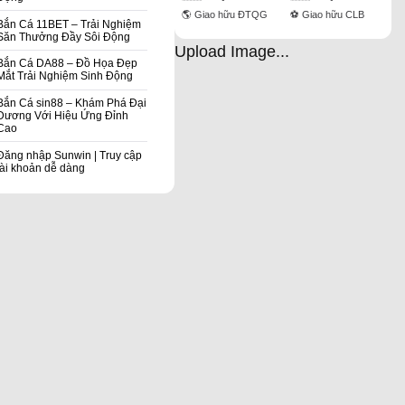
🌎 Giao hữu ĐTQG
⚽️ Giao hữu CLB
Bắn Cá 11BET – Trải Nghiệm
Săn Thưởng Đầy Sôi Động
Upload Image...
Bắn Cá DA88 – Đồ Họa Đẹp
Mắt Trải Nghiệm Sinh Động
Bắn Cá sin88 – Khám Phá Đại
Dương Với Hiệu Ứng Đỉnh
Cao
Đăng nhập Sunwin | Truy cập
tài khoản dễ dàng