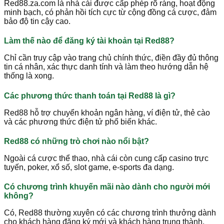
Red88.za.com là nhà cái được cấp phép rõ ràng, hoạt động
minh bạch, có phản hồi tích cực từ cộng đồng cá cược, đảm
bảo độ tin cậy cao.
Làm thế nào để đăng ký tài khoản tại Red88?
Chỉ cần truy cập vào trang chủ chính thức, điền đầy đủ thông
tin cá nhân, xác thực danh tính và làm theo hướng dẫn hệ
thống là xong.
Các phương thức thanh toán tại Red88 là gì?
Red88 hỗ trợ chuyển khoản ngân hàng, ví điện tử, thẻ cào
và các phương thức điện tử phổ biến khác.
Red88 có những trò chơi nào nổi bật?
Ngoài cá cược thể thao, nhà cái còn cung cấp casino trực
tuyến, poker, xổ số, slot game, e-sports đa dạng.
Có chương trình khuyến mãi nào dành cho người mới
không?
Có, Red88 thường xuyên có các chương trình thưởng dành
cho khách hàng đăng ký mới và khách hàng trung thành,