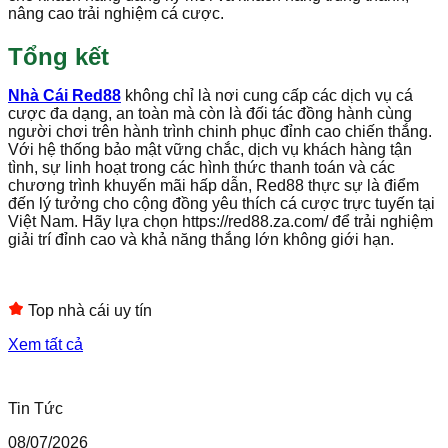
nâng cao trải nghiệm cá cược.
Tổng kết
Nhà Cái Red88
không chỉ là nơi cung cấp các dịch vụ cá
cược đa dạng, an toàn mà còn là đối tác đồng hành cùng
người chơi trên hành trình chinh phục đỉnh cao chiến thắng.
Với hệ thống bảo mật vững chắc, dịch vụ khách hàng tận
tình, sự linh hoạt trong các hình thức thanh toán và các
chương trình khuyến mãi hấp dẫn, Red88 thực sự là điểm
đến lý tưởng cho cộng đồng yêu thích cá cược trực tuyến tại
Việt Nam. Hãy lựa chọn https://red88.za.com/ để trải nghiệm
giải trí đỉnh cao và khả năng thắng lớn không giới hạn.
Top nhà cái uy tín
Xem tất cả
Tin Tức
08/07/2026