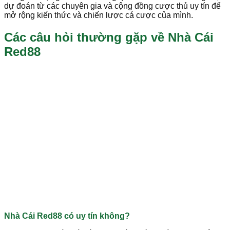
dự đoán từ các chuyên gia và cộng đồng cược thủ uy tín để
mở rộng kiến thức và chiến lược cá cược của mình.
Các câu hỏi thường gặp về Nhà Cái
Red88
Nhà Cái Red88 có uy tín không?