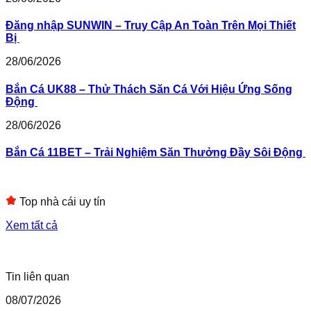
Đăng nhập SUNWIN – Truy Cập An Toàn Trên Mọi Thiết
Bị
28/06/2026
Bắn Cá UK88 – Thử Thách Săn Cá Với Hiệu Ứng Sống
Động
28/06/2026
Bắn Cá 11BET – Trải Nghiệm Săn Thưởng Đầy Sôi Động
Top nhà cái uy tín
Xem tất cả
Tin liên quan
08/07/2026