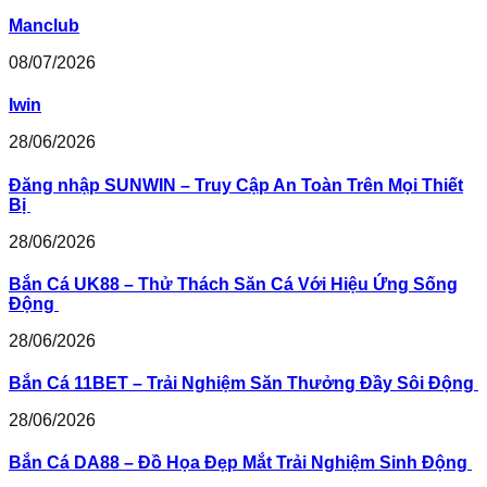
Manclub
08/07/2026
Iwin
28/06/2026
Đăng nhập SUNWIN – Truy Cập An Toàn Trên Mọi Thiết
Bị
28/06/2026
Bắn Cá UK88 – Thử Thách Săn Cá Với Hiệu Ứng Sống
Động
28/06/2026
Bắn Cá 11BET – Trải Nghiệm Săn Thưởng Đầy Sôi Động
28/06/2026
Bắn Cá DA88 – Đồ Họa Đẹp Mắt Trải Nghiệm Sinh Động