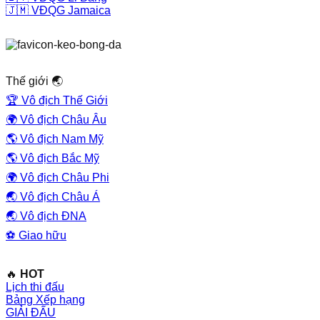
🇯🇲 VĐQG Jamaica
Thế giới 🌏
🏆 Vô địch Thế Giới
🌍️ Vô địch Châu Âu
🌎️️ Vô địch Nam Mỹ
🌎️ Vô địch Bắc Mỹ
🌍️️ Vô địch Châu Phi
🌏️️ Vô địch Châu Á
🌏️️ Vô địch ĐNA
⚽️️️ Giao hữu
🔥
HOT
Lịch thi đấu
Bảng Xếp hạng
GIẢI ĐẤU