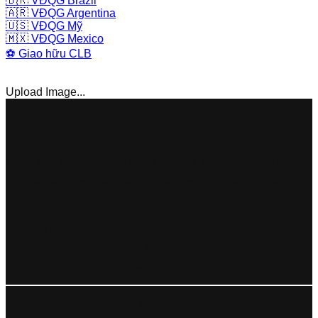
🇧🇷 VĐQG Brazil
🇦🇷 VĐQG Argentina
🇺🇸 VĐQG Mỹ
🇲🇽 VĐQG Mexico
⚽️ Giao hữu CLB
Upload Image...
Từ khoá tìm kiếm
I Bóng Đá - Chuyên trang kết quả bóng đá, lịch thi đấu, tỷ lệ kèo
bóng đá, xem trực tuyến các trận đấu cực nhanh và chính xác nhất.
Địa chỉ:
SĐT:
Website: https://ibongda.org
Email: support@ibongda.org
Tổng Biên Tập : Trần Đông Hải