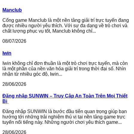
Manclub
Cổng game Manclub là một nền tảng giải trí trực tuyến đang
được nhiều người yêu thích. Với sự đa dạng về trò chơi và
chất lượng phục vụ tốt, Manclub không chỉ...
08/07/2026
Iwin
Iwin không chỉ đơn thuần là một trò chơi trực tuyến, mà còn
là một phần của nền văn hóa giải trí trong thời đại số. Nhìn
nhận từ nhiều góc độ, Iwin...
28/06/2026
Đăng nhập SUNWIN – Truy Cập An Toàn Trên Mọi Thiết
Bị
Đăng nhập SUNWIN là bước đầu tiên quan trọng giúp bạn
hướng tới những trải nghiệm thú vị tại nền tảng game trực
tuyến nổi tiếng này. Những người chơi yêu thích game...
28/06/2026