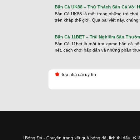
Bắn Cá UK88 – Thử Thách Săn Cá Với 
Bắn Cá UK88 là một trong những trò chơi gi
trên khắp thế giới. Qua bài viết này, chúng t
Bắn Cá 11BET – Trải Nghiệm Săn Thưở
Bắn Cá 11bet là một tựa game bắn cá nổi
nét, cách chơi hấp dẫn và những phần thưởn
Top nhà cái uy tín
I Bóng Đá - Chuyên trang kết quả bóng đá, lịch thi đấu, tỷ 