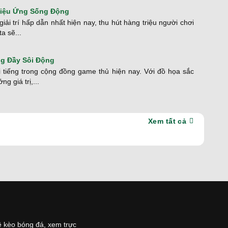
Hiệu Ứng Sống Động
ải trí hấp dẫn nhất hiện nay, thu hút hàng triệu người chơi
a sẽ...
ng Đầy Sôi Động
 tiếng trong cộng đồng game thủ hiện nay. Với đồ họa sắc
g giá trị,...
Xem tất cả
lệ kèo bóng đá, xem trực