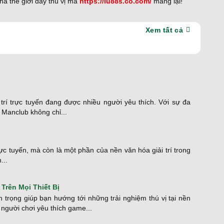
á thế giới đầy thú vị mà
https://lu88s.co.com/
mang lại!
Xem tất cả
rí trực tuyến đang được nhiều người yêu thích. Với sự đa
, Manclub không chỉ...
rực tuyến, mà còn là một phần của nền văn hóa giải trí trong
...
Trên Mọi Thiết Bị
rọng giúp bạn hướng tới những trải nghiệm thú vị tại nền
 người chơi yêu thích game...