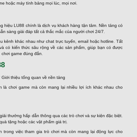
ne hoặc máy tính bảng mọi lúc, mọi nơi.
g hiệu LU88 chính là dịch vụ khách hàng tận tâm. Nền tảng có
ẵn sàng giải đáp tất cả thắc mắc của người chơi 24/7.
ều kênh khác nhau như chat trực tuyến, email hoặc hotline. Tất
và có kiến thức sâu rộng về các sản phẩm, giúp bạn có được
nh chơi game đúng đắn.
88
n là chơi game mà còn mang lại nhiều lợi ích khác nhau cho
iải thưởng hấp dẫn thông qua các trò chơi và sự kiện đặc biệt.
quà tặng hoặc các vật phẩm giá trị.
n trong việc tham gia trò chơi mà còn mang lại động lực cho