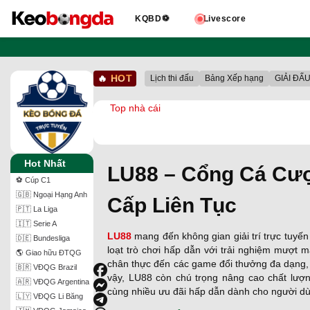
Bỏ
KQBD
Livescore
qua
nội
dung
🔥
HOT
Lịch thi đấu
Bảng Xếp hạng
GIẢI ĐẤ
Top nhà cái
Hot Nhất
LU88 – Cổng Cá Cư
⚽ Cúp C1
🇬🇧 Ngoại Hạng Anh
Cấp Liên Tục
🇵🇹 La Liga
🇮🇹 Serie A
LU88
mang đến không gian giải trí trực tuyế
🇩🇪 Bundesliga
loạt trò chơi hấp dẫn với trải nghiệm mượt m
🌎 Giao hữu ĐTQG
chân thực đến các game đổi thưởng đa dạng, t
🇧🇷 VĐQG Brazil
vậy, LU88 còn chú trọng nâng cao chất lượ
🇦🇷 VĐQG Argentina
cùng nhiều ưu đãi hấp dẫn dành cho người d
🇱🇾 VĐQG Li Băng