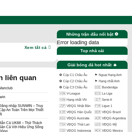
Những trận đấu nổi bật ⚽️
Error loading data
Xem tất cả
Top nhà cái
Giải bóng đá hot nhất 🔥
⚽️ Cúp C1 Châu Âu
🏴󠁧󠁢󠁥󠁮󠁧󠁿 Ngoại Hạng Anh
n liên quan
⚽️ Cúp C2 Châu Âu
🏴󠁧󠁢󠁥󠁮󠁧󠁿 Hạng nhất Anh
⚽️ Cúp C3 Châu Âu
🇩🇪 Bundesliga
Manclub
🇻🇳 V-League
🇪🇸 La Liga
Iwin
🇻🇳 Hạng nhất VN
🇮🇹 Serie A
Đăng nhập SUNWIN – Truy
🇯🇵 VĐQG Nhật Bản
🇫🇷 Ligue 1
Cập An Toàn Trên Mọi Thiết
🇰🇷 VĐQG Hàn Quốc
🇧🇷 VĐQG Brazil
Bị
🇦🇺 VĐQG Australia
🇦🇷 VĐQG Argentina
Bắn Cá UK88 – Thử Thách
🇹🇭 VĐQG Thái Lan
🇺🇸 VĐQG Mỹ
Săn Cá Với Hiệu Ứng Sống
🇮🇩 VĐQG Indonesia
🇲🇽 VĐQG Mexico
Động