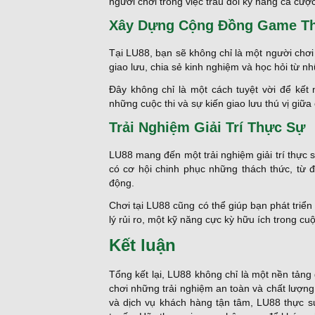
người chơi trong việc trau dồi kỹ năng cá cược
Xây Dựng Cộng Đồng Game T
Tại LU88, bạn sẽ không chỉ là một người chơ
giao lưu, chia sẻ kinh nghiệm và học hỏi từ 
Đây không chỉ là một cách tuyệt vời để kết
những cuộc thi và sự kiến giao lưu thú vị giữa
Trải Nghiệm Giải Trí Thực Sự
LU88 mang đến một trải nghiệm giải trí thực
có cơ hội chinh phục những thách thức, từ đ
động.
Chơi tại LU88 cũng có thể giúp bạn phát triển
lý rủi ro, một kỹ năng cực kỳ hữu ích trong c
Kết luận
Tổng kết lại, LU88 không chỉ là một nền tảng
chơi những trải nghiệm an toàn và chất lượng
và dịch vụ khách hàng tận tâm, LU88 thực sự