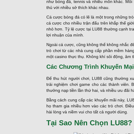
như bóng đá, tennis và nhiều môn khác. Mỗi 
thủ với nhiều sở thích khác nhau.
Cá cược bóng đá có lẽ là một trong những trò
cá cược cho nhiều trận đấu trên khắp thế giớ
nhỏ hơn. Tỷ lệ cược tại LU88 thường cạnh tra
lợi nhuận của mình.
Ngoài cá cược, cũng không thể không nhắc đế
trò chơi từ các nhà cung cấp phần mềm hàng
một casino thực thụ. Không khí sôi động, âm 
Các Chương Trình Khuyến Mại
Để thu hút người chơi, LU88 cũng thường xu
trải nghiệm chơi game cho các thành viên. 
thưởng nạp tiền lần thứ hai, và nhiều ưu đãi 
Bằng cách cung cấp các khuyến mãi này, LU88 
họ tham gia nhiều hơn vào các trò chơi. Điề
hài lòng và niềm vui cho tất cả người dùng.
Tại Sao Nên Chọn LU88?