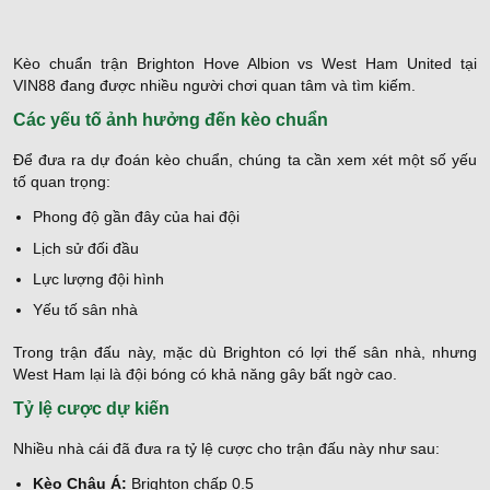
Kèo chuẩn trận Brighton Hove Albion vs West Ham United tại
VIN88 đang được nhiều người chơi quan tâm và tìm kiếm.
Các yếu tố ảnh hưởng đến kèo chuẩn
Để đưa ra dự đoán kèo chuẩn, chúng ta cần xem xét một số yếu
tố quan trọng:
Phong độ gần đây của hai đội
Lịch sử đối đầu
Lực lượng đội hình
Yếu tố sân nhà
Trong trận đấu này, mặc dù Brighton có lợi thế sân nhà, nhưng
West Ham lại là đội bóng có khả năng gây bất ngờ cao.
Tỷ lệ cược dự kiến
Nhiều nhà cái đã đưa ra tỷ lệ cược cho trận đấu này như sau:
Kèo Châu Á:
Brighton chấp 0.5