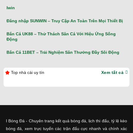
Iwin
Đăng nhập SUNWIN – Truy Cập An Toàn Trên Mọi Thiết Bị
Bắn Cá UK88 – Thử Thách Săn Cá Với Hiệu Ứng Sống
Động
Bắn Cá 11BET – Trải Nghiệm Săn Thưởng Đầy Sôi Động
Top nhà cái uy tín
Xem tất cả
I Bóng Đá - Chuyên trang kết quả bóng đá, lịch thi đấu, tỷ lệ kèo
bóng đá, xem trực tuyến các trận đấu cực nhanh và chính xác