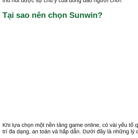
thu hút được sự chú ý của đông đảo người chơi.
Tại sao nên chọn Sunwin?
Khi lựa chọn một nền tảng game online, có vài yếu tố
trí đa dạng, an toàn và hấp dẫn. Dưới đây là những lý 