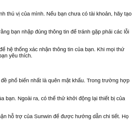
nh thú vị của mình. Nếu bạn chưa có tài khoản, hãy tạo
ằng bạn nhập đúng thông tin để tránh gặp phải các lỗi
t để hệ thống xác nhận thông tin của bạn. Khi mọi thứ
bạn yêu thích.
n đề phổ biến nhất là quên mật khẩu. Trong trường hợp
a bạn. Ngoài ra, có thể thử khởi động lại thiết bị của
phận hỗ trợ của Sunwin để được hướng dẫn chi tiết. Họ