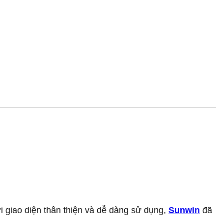
ới giao diện thân thiện và dễ dàng sử dụng,
Sunwin
đã