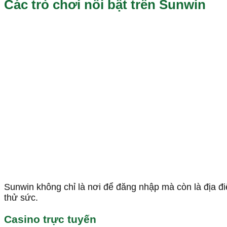
Các trò chơi nổi bật trên Sunwin
Sunwin không chỉ là nơi để đăng nhập mà còn là địa đi
thử sức.
Casino trực tuyến