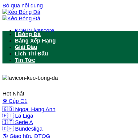
Bỏ qua nội dung
KQBD
Livescore
I Bóng Đá
Bảng Xếp Hạng
Giải Đấu
Lịch Thi Đấu
Tin Tức
Hot Nhất
⚽ Cúp C1
🇬🇧 Ngoại Hạng Anh
🇵🇹 La Liga
🇮🇹 Serie A
🇩🇪 Bundesliga
🌎 Giao hữu ĐTQG