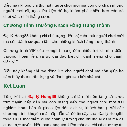
Điều này không chỉ thu hút người chơi mới mà còn giữ chân những
người chơi cũ, tạo điều kiện để họ khám phá nhiều hơn các trò
chơi và cơ hội thắng cược.
Chương Trình Thưởng Khách Hàng Trung Thành
Đại lý Hong88 không chỉ chú trọng đến việc thu hút người chơi mới
mà còn dành sự quan tâm cho những khách hàng trung thành.
Chương trình VIP của Hong88 mang đến nhiều lợi ích như điểm
thưởng, hoàn tiền, và ưu đãi đặc biệt chỉ dành riêng cho thành
viên VIP.
Điều này không chỉ tạo động lực cho người chơi mà còn giúp họ
cảm thấy được trân trọng và đánh giá cao bởi nhà cái.
Kết Luận
Tổng kết lại,
Đại lý Hong88
không chỉ là một nền tảng cá cược
trực tuyến hấp dẫn mà còn mang đến cho người chơi một trải
nghiệm hoàn hảo từ giao diện đến dịch vụ khách hàng. Với các
chương trình khuyến mãi hấp dẫn và độ tin cậy cao, Đại lý Hong88
thực sự là một điểm dừng chân lý tưởng cho những ai đam mê cá
cược trực tuyến. Nếu bạn đang tìm kiếm một địa chỉ cá cược uy tín