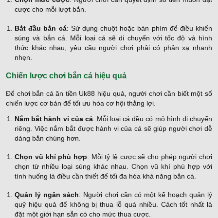
cược cho mỗi lượt bắn.
Bắt đầu bắn cá
: Sử dụng chuột hoặc bàn phím để điều khiển
súng và bắn cá. Mỗi loại cá sẽ di chuyển với tốc độ và hình
thức khác nhau, yêu cầu người chơi phải có phản xạ nhanh
nhẹn.
Chiến lược chơi bắn cá hiệu quả
Để chơi bắn cá ăn tiền Uk88 hiệu quả, người chơi cần biết một số
chiến lược cơ bản để tối ưu hóa cơ hội thắng lợi.
Nắm bắt hành vi của cá
: Mỗi loại cá đều có mô hình di chuyển
riêng. Việc nắm bắt được hành vi của cá sẽ giúp người chơi dễ
dàng bắn chúng hơn.
Chọn vũ khí phù hợp
: Mỗi tỷ lệ cược sẽ cho phép người chơi
chọn từ nhiều loại súng khác nhau. Chọn vũ khí phù hợp với
tình huống là điều cần thiết để tối đa hóa khả năng bắn cá.
Quản lý ngân sách
: Người chơi cần có một kế hoạch quản lý
quỹ hiệu quả để không bị thua lỗ quá nhiều. Cách tốt nhất là
đặt một giới hạn sẵn có cho mức thua cược.