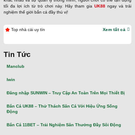
khác nhau và sự quản lý thông minh, người chơi có thể tận dụng
tối đa lợi ích từ trò chơi này. Hãy tham gia
UK88
ngay và trải
nghiệm thế giới bắn cá đầy thú vị!
Top nhà cái uy tín
Xem tất cả
Tin Tức
Manclub
Iwin
Đăng nhập SUNWIN – Truy Cập An Toàn Trên Mọi Thiết Bị
Bắn Cá UK88 – Thử Thách Săn Cá Với Hiệu Ứng Sống
Động
Bắn Cá 11BET – Trải Nghiệm Săn Thưởng Đầy Sôi Động