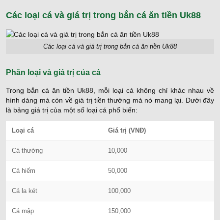
Các loại cá và giá trị trong bắn cá ăn tiền Uk88
Các loại cá và giá trị trong bắn cá ăn tiền Uk88
Phân loại và giá trị của cá
Trong bắn cá ăn tiền Uk88, mỗi loại cá không chỉ khác nhau về
hình dáng mà còn về giá trị tiền thưởng mà nó mang lại. Dưới đây
là bảng giá trị của một số loại cá phổ biến:
Loại cá
Giá trị (VNĐ)
Cá thường
10,000
Cá hiếm
50,000
Cá la két
100,000
Cá mập
150,000