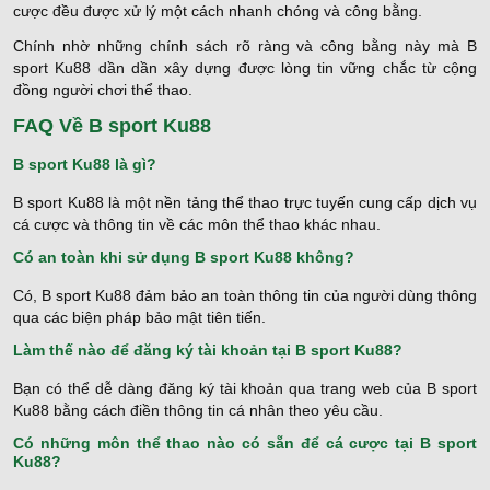
cược đều được xử lý một cách nhanh chóng và công bằng.
Chính nhờ những chính sách rõ ràng và công bằng này mà B
sport Ku88 dần dần xây dựng được lòng tin vững chắc từ cộng
đồng người chơi thể thao.
FAQ Về B sport Ku88
B sport Ku88 là gì?
B sport Ku88 là một nền tảng thể thao trực tuyến cung cấp dịch vụ
cá cược và thông tin về các môn thể thao khác nhau.
Có an toàn khi sử dụng B sport Ku88 không?
Có, B sport Ku88 đảm bảo an toàn thông tin của người dùng thông
qua các biện pháp bảo mật tiên tiến.
Làm thế nào để đăng ký tài khoản tại B sport Ku88?
Bạn có thể dễ dàng đăng ký tài khoản qua trang web của B sport
Ku88 bằng cách điền thông tin cá nhân theo yêu cầu.
Có những môn thể thao nào có sẵn để cá cược tại B sport
Ku88?